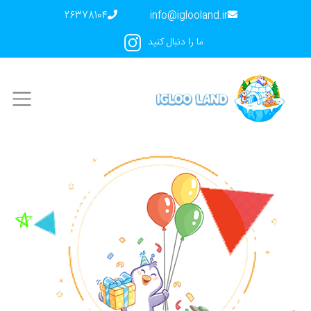
26378104
info@iglooland.ir
ما را دنبال کنید