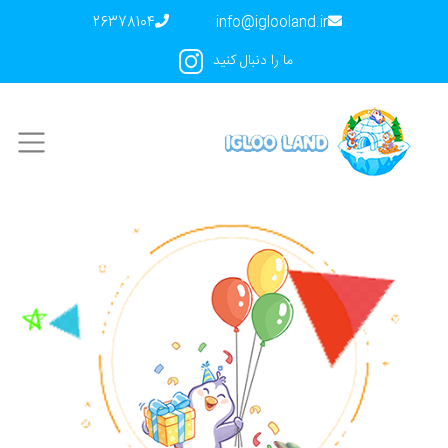
26378104
info@iglooland.ir
ما را دنبال کنید